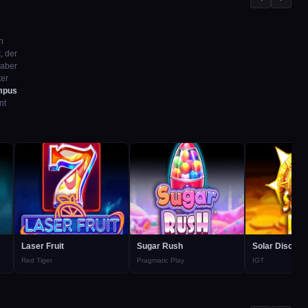
n
, der
 aber
ter
mpus
nt
Laser Fruit
Sugar Rush
Solar Disc
Red Tiger
Pragmatic Play
IGT