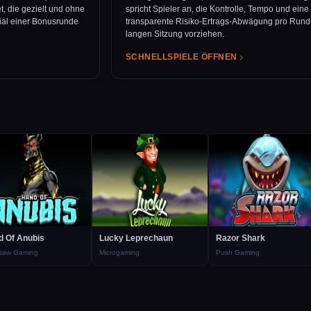
t, die gezielt und ohne
spricht Spieler an, die Kontrolle, Tempo und eine
al einer Bonusrunde
transparente Risiko-Ertrags-Abwägung pro Rund
langen Sitzung vorziehen.
SCHNELLSPIELE ÖFFNEN
d Of Anubis
Lucky Leprechaun
Razor Shark
saw Gaming
Microgaming
Push Gaming