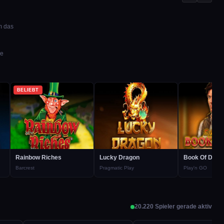
m das
se
BELIEBT
Rainbow Riches
Lucky Dragon
Book Of Dead
Barcrest
Pragmatic Play
Play'n GO
20.220 Spieler gerade aktiv