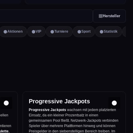
Hersteller
Aktionen
VIP
Turniere
Sport
Statistik
K
Progressive Jackpots
Progressive Jackpots
wachsen mit jedem platzierten
ellen
Einsatz, da ein kleiner Prozentsatz in einen
gemeinsamen Pool fließt. Netzwerk-Jackpots verbinden
ntieren
Spieler über mehrere Plattformen hinweg und können
lette
,
Preisgelder in den siebenstelligen Bereich treiben. Im