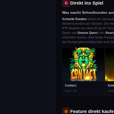
Direkt ins Spiel
Was macht Schnellrunden au
Schnelle Runden
stehen für Spielau
Wartemomenten pro Session. Die meist
RTP-Bereich von etwa 95 bis 97 Proz
Spiele wie
Gonzos Quest
oder
React
verbinden lassen, ohne lange Freispi
das Budget gleichmäßig über eine Ses
Contact
Azt
Play'n GO
iSoft
Feature direkt kauf