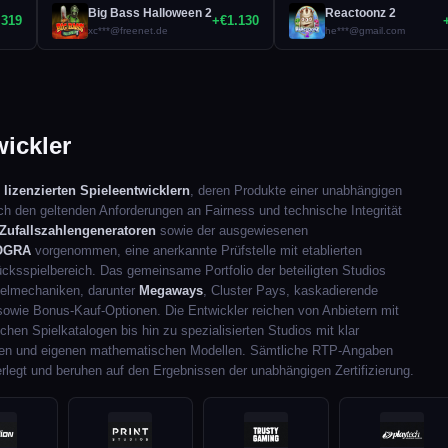
Big Bass Halloween 2
Reactoonz 2
.319
+€1.130
xc***@freenet.de
he***@gmail.com
ickler
 lizenzierten Spieleentwicklern
, deren Produkte einer unabhängigen
ch den geltenden Anforderungen an Fairness und technische Integrität
Zufallszahlengeneratoren
sowie der ausgewiesenen
OGRA
vorgenommen, eine anerkannte Prüfstelle mit etablierten
ücksspielbereich. Das gemeinsame Portfolio der beteiligten Studios
ielmechaniken, darunter
Megaways
, Cluster Pays, kaskadierende
owie Bonus-Kauf-Optionen. Die Entwickler reichen von Anbietern mit
hen Spielkatalogen bis hin zu spezialisierten Studios mit klar
n und eigenen mathematischen Modellen. Sämtliche RTP-Angaben
terlegt und beruhen auf den Ergebnissen der unabhängigen Zertifizierung.